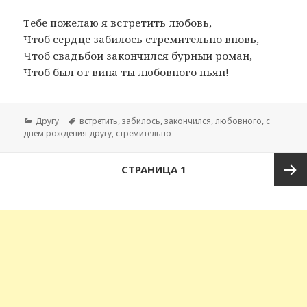
Тебе пожелаю я встретить любовь,
Чтоб сердце забилось стремительно вновь,
Чтоб свадьбой закончился бурный роман,
Чтоб был от вина ты любовного пьян!
Рубрики
Другу
Метки
встретить
,
забилось
,
закончился
,
любовного
,
с
днем рождения другу
,
стремительно
Навигация
СТРАНИЦА
1
по
записям
След
стран