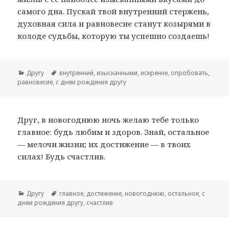
самого дна. Пускай твой внутренний стержень,
духовная сила и равновесие станут козырями в
колоде судьбы, которую ты успешно создаешь!
Рубрики
Другу
Метки
внутренний
,
изысканными
,
искренне
,
опробовать
,
равновесие
,
с днем рождения другу
Друг, в новогоднюю ночь желаю тебе только
главное: будь любим и здоров. Знай, остальное
— мелочи жизни; их достижение — в твоих
силах! Будь счастлив.
Рубрики
Другу
Метки
главное
,
достижение
,
новогоднюю
,
остальное
,
с
днем рождения другу
,
счастлив