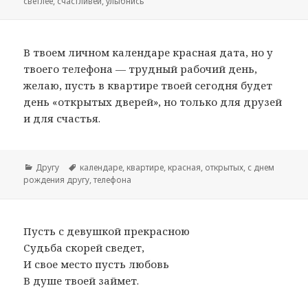
светлее
,
счастливей
,
улыбнись
В твоем личном календаре красная дата, но у
твоего телефона — трудный рабочий день,
желаю, пусть в квартире твоей сегодня будет
день «открытых дверей», но только для друзей
и для счастья.
Рубрики
Другу
Метки
календаре
,
квартире
,
красная
,
открытых
,
с днем
рождения другу
,
телефона
Пусть с девушкой прекрасною
Судьба скорей сведет,
И свое место пусть любовь
В душе твоей займет.