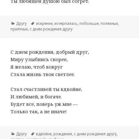
Ты любящей душою был согрет.
Рубрики
Другу
Метки
искренне
,
исчерпалась
,
побольше
,
полезных
,
приятных
,
с днем рождения другу
С днем рождения, добрый друг,
Миру улыбнись скорее,
Я желаю, чтоб вокруг
Стала жизнь твоя светлее.
Стал счастливей ты вдвойне,
И любимей, и богаче.
Будет все, поверь уж мне —
Только так, а не иначе!
Рубрики
Другу
Метки
вдвойне
,
рождения
,
с днем рождения другу
,