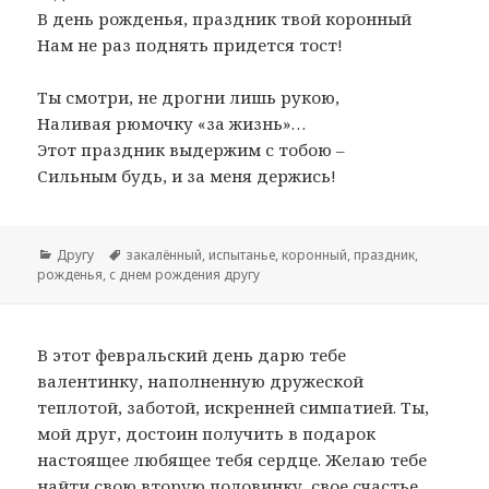
В день рожденья, праздник твой коронный
Нам не раз поднять придется тост!
Ты смотри, не дрогни лишь рукою,
Наливая рюмочку «за жизнь»…
Этот праздник выдержим с тобою –
Сильным будь, и за меня держись!
Рубрики
Другу
Метки
закалённый
,
испытанье
,
коронный
,
праздник
,
рожденья
,
с днем рождения другу
В этот февральский день дарю тебе
валентинку, наполненную дружеской
теплотой, заботой, искренней симпатией. Ты,
мой друг, достоин получить в подарок
настоящее любящее тебя сердце. Желаю тебе
найти свою вторую половинку, свое счастье.