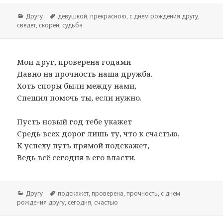
Рубрики
Другу
Метки
девушкой
,
прекрасною
,
с днем рождения другу
,
сведет
,
скорей
,
судьба
Мой друг, проверена годами
Давно на прочность наша дружба.
Хоть споры были между нами,
Спешил помочь ты, если нужно.
Пусть новый год тебе укажет
Средь всех дорог лишь ту, что к счастью,
К успеху путь прямой подскажет,
Ведь всё сегодня в его власти.
Рубрики
Другу
Метки
подскажет
,
проверена
,
прочность
,
с днем
рождения другу
,
сегодня
,
счастью