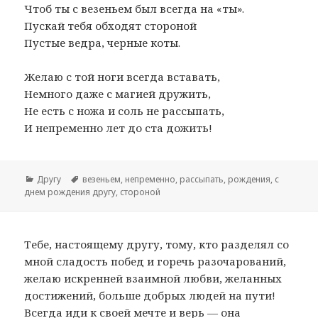
Чтоб ты с везеньем был всегда на «ты».
Пускай тебя обходят стороной
Пустые ведра, черные коты.
Желаю с той ноги всегда вставать,
Немного даже с магией дружить,
Не есть с ножа и соль не рассыпать,
И непременно лет до ста дожить!
Рубрики
Другу
Метки
везеньем
,
непременно
,
рассыпать
,
рождения
,
с
днем рождения другу
,
стороной
Тебе, настоящему другу, тому, кто разделял со
мной сладость побед и горечь разочарований,
желаю искренней взаимной любви, желанных
достижений, больше добрых людей на пути!
Всегда иди к своей мечте и верь — она