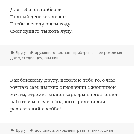
Для тебя он приберёг
Полный денежек мешок.
Чтобы в следующем году
Смог купить ты хоть луну.
Рубрики
Другу
Метки
дружище
,
открывать
,
приберёг
,
с днем рождения
другу
,
следующем
,
слышишь
Как близкому другу, пожелаю тебе то, о чем
мечтаю сам: пылких отношений с женщиной
мечты, стремительной карьеры на достойной
работе и массу свободного времени для
развлечений и хобби!
Рубрики
Другу
Метки
достойной
,
отношений
,
развлечений
,
с днем