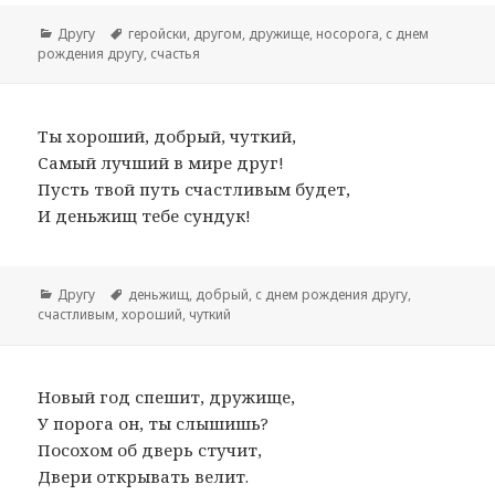
Рубрики
Другу
Метки
геройски
,
другом
,
дружище
,
носорога
,
с днем
рождения другу
,
счастья
Ты хороший, добрый, чуткий,
Самый лучший в мире друг!
Пусть твой путь счастливым будет,
И деньжищ тебе сундук!
Рубрики
Другу
Метки
деньжищ
,
добрый
,
с днем рождения другу
,
счастливым
,
хороший
,
чуткий
Новый год спешит, дружище,
У порога он, ты слышишь?
Посохом об дверь стучит,
Двери открывать велит.