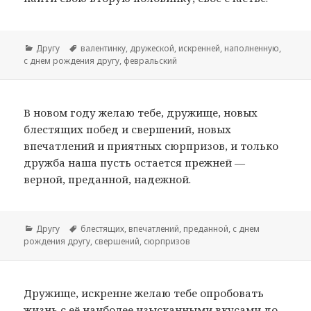
Рубрики
Другу
Метки
валентинку
,
дружеской
,
искренней
,
наполненную
,
с днем рождения другу
,
февральский
В новом году желаю тебе, дружище, новых
блестящих побед и свершений, новых
впечатлений и приятных сюрпризов, и только
дружба наша пусть остается прежней —
верной, преданной, надежной.
Рубрики
Другу
Метки
блестящих
,
впечатлений
,
преданной
,
с днем
рождения другу
,
свершений
,
сюрпризов
Дружище, искренне желаю тебе опробовать
жизнь с её наиболее изысканными вкусами до