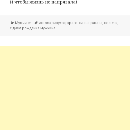
И чтобы жизнь не напрягала!
Рубрики
Мужчине
Метки
антоха
,
закусок
,
красотки
,
напрягала
,
постели
,
с днем рождения мужчине