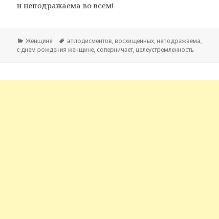
и неподражаема во всем!
Рубрики
Женщине
Метки
аплодисментов
,
восхищенных
,
неподражаема
,
с днем рождения женщине
,
соперничает
,
целеустремленность