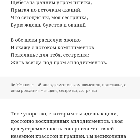
Щебетала ранним утром птичка,
Прыгая по веточкам акаций,
Что сегодня ты, моя сестричка,
Бурю ждешь букетов и оваций.
В обе щеки расцелую звонко
И скажу с потоком комплиментов
Пожеланье для тебя, сестренка:
Жить всегда под гром аплодисментов.
Рубрики
Женщине
Метки
аплодисментов
,
комплиментов
,
пожеланье
,
с
днем рождения женщине
,
сестренка
,
сестричка
Твое упорство, с которым ты идешь к цели,
достойно восхищенных аплодисментов. Твоя
целеустремленность соперничает с твоей
неземной красотой и грацией. Ты великолепна