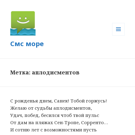
МЕНЮ
Смс море
И
ВИДЖЕТЫ
Метка: аплодисментов
С рожденья днем, Санек! Тобой горжусь!
Желаю от судьбы аплодисментов,
Удач, побед, бесился чтоб твой пульс
От дам на пляжах Сен-Тропе, Сорренто…
И сотню лет с возможностями пусть