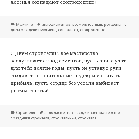
Хотенья совпадают стопроцентно!
Рубрики
Мужчине
Метки
аплодисментов
,
возможностями
,
рожденья
,
с
днем рождения мужчине
,
совпадают
,
стопроцентно
С Днем строителя! Твое мастерство
заслуживает аплодисментов, пусть они звучат
для тебя долгие годы, пусть не устанут руки
создавать строительные шедевры и считать
прибыль, пусть сердце без устали выбивает
ритмы счастья!
Рубрики
Строителя
Метки
аплодисментов
,
заслуживает
,
мастерство
,
праздники строителя
,
строительные
,
строителя