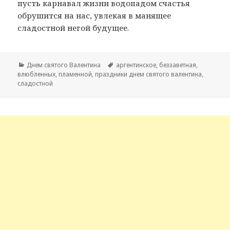
пусть карнавал жизни водопадом счастья
обрушится на нас, увлекая в манящее
сладостной негой будущее.
Рубрики
Днем святого Валентина
Метки
аргентинское
,
беззаветная
,
влюбленных
,
пламенной
,
праздники днем святого валентина
,
сладостной