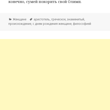
конечно, сумей покорить свой Олимп.
Рубрики
Женщине
Метки
аристотель
,
греческое
,
знаменитый
,
происхождение
,
с днем рождения женщине
,
философией