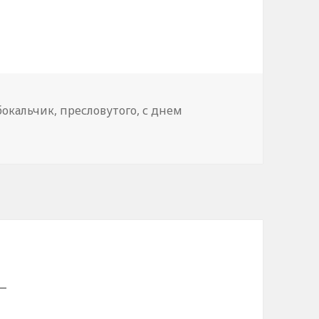
бокальчик
,
пресловутого
,
с днем
—