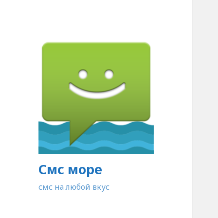
Смс море
смс на любой вкус