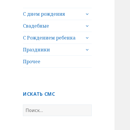
раскрыть
С днем рождения
дочернее
раскрыть
меню
Свадебные
дочернее
раскрыть
меню
С Рождением ребенка
дочернее
раскрыть
меню
Праздники
дочернее
меню
Прочее
ИСКАТЬ СМС
Н
а
й
т