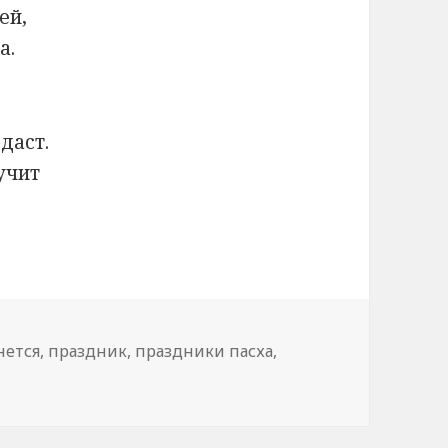
ей,
а.
здаст.
учит
нется
,
праздник
,
праздники пасха
,