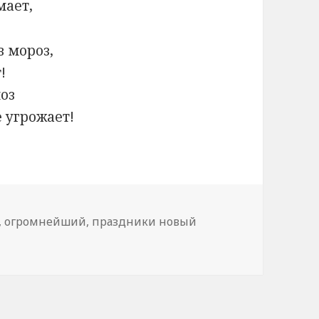
мает,
в мороз,
!
оз
 угрожает!
,
огромнейший
,
праздники новый