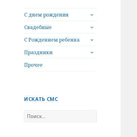
раскрыть
С днем рождения
дочернее
раскрыть
меню
Свадебные
дочернее
раскрыть
меню
С Рождением ребенка
дочернее
раскрыть
меню
Праздники
дочернее
меню
Прочее
ИСКАТЬ СМС
Н
а
й
т