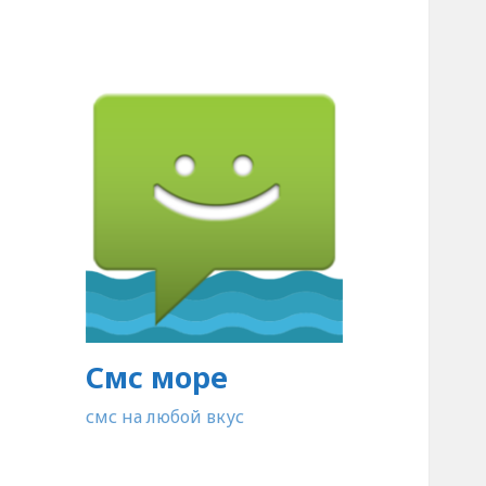
Смс море
смс на любой вкус