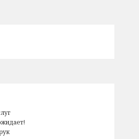
слуг
ожидает!
 рук