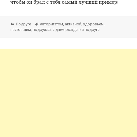
чтобы он брал с тебя самый лучший пример!
Рубрики
Подруге
Метки
авторитетом
,
активной
,
здоровьем
,
настоящим
,
подружка
,
с днем рождения подруге