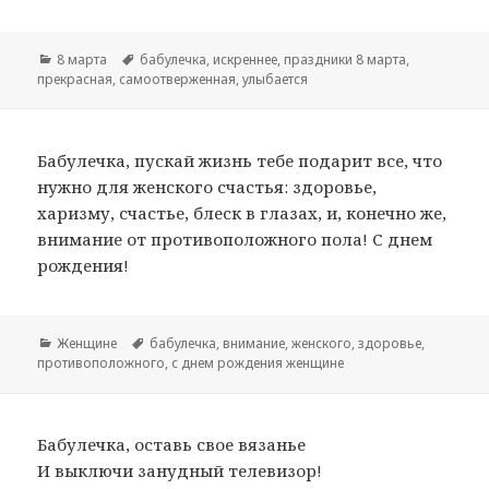
Рубрики
8 марта
Метки
бабулечка
,
искреннее
,
праздники 8 марта
,
прекрасная
,
самоотверженная
,
улыбается
Бабулечка, пускай жизнь тебе подарит все, что
нужно для женского счастья: здоровье,
харизму, счастье, блеск в глазах, и, конечно же,
внимание от противоположного пола! С днем
рождения!
Рубрики
Женщине
Метки
бабулечка
,
внимание
,
женского
,
здоровье
,
противоположного
,
с днем рождения женщине
Бабулечка, оставь свое вязанье
И выключи занудный телевизор!