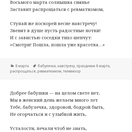
Восьмого марта солнышка сиянье
Заставит распрощаться с ревматизмом,
Ступай же поскорей весне навстречу!
Звенят в душе пусть радостные нотки!
И с завистью соседки тихо шепчут:
«Смотри! Пошла, пошла уже красотка…»
Рубрики
8 марта
Метки
бабулечка
,
навстречу
,
праздники 8 марта
,
распрощаться
,
ревматизмом
,
телевизор
Добрее бабушки — на целом свете нет,
Мы в женский день желаем много лет
Тебе, бабулечка, здоровой, бодрой быть,
Не огорчаться и с улыбкой жить,
Усталости, печали чтоб не знать,