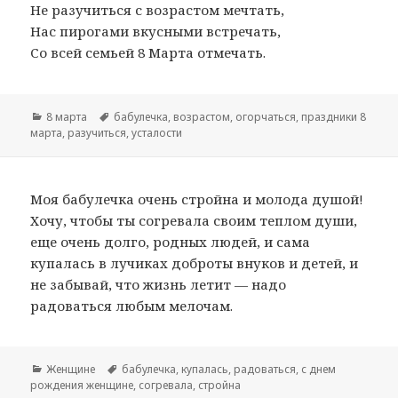
Не разучиться с возрастом мечтать,
Нас пирогами вкусными встречать,
Со всей семьей 8 Марта отмечать.
Рубрики
8 марта
Метки
бабулечка
,
возрастом
,
огорчаться
,
праздники 8
марта
,
разучиться
,
усталости
Моя бабулечка очень стройна и молода душой!
Хочу, чтобы ты согревала своим теплом души,
еще очень долго, родных людей, и сама
купалась в лучиках доброты внуков и детей, и
не забывай, что жизнь летит — надо
радоваться любым мелочам.
Рубрики
Женщине
Метки
бабулечка
,
купалась
,
радоваться
,
с днем
рождения женщине
,
согревала
,
стройна