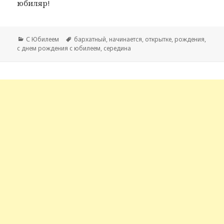
юбиляр!
Рубрики
С Юбилеем
Метки
бархатный
,
начинается
,
открытке
,
рождения
,
с днем рождения с юбилеем
,
середина