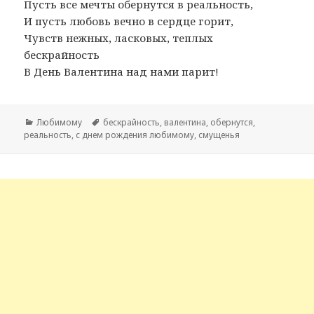
Пусть все мечты обернутся в реальность,
И пусть любовь вечно в сердце горит,
Чувств нежных, ласковых, теплых
бескрайность
В День Валентина над нами парит!
Рубрики
Любимому
Метки
бескрайность
,
валентина
,
обернутся
,
реальность
,
с днем рождения любимому
,
смущенья