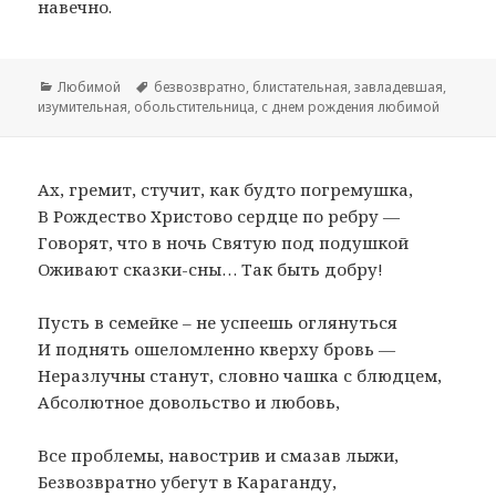
навечно.
Рубрики
Любимой
Метки
безвозвратно
,
блистательная
,
завладевшая
,
изумительная
,
обольстительница
,
с днем рождения любимой
Ах, гремит, стучит, как будто погремушка,
В Рождество Христово сердце по ребру —
Говорят, что в ночь Святую под подушкой
Оживают сказки-сны… Так быть добру!
Пусть в семейке – не успеешь оглянуться
И поднять ошеломленно кверху бровь —
Неразлучны станут, словно чашка с блюдцем,
Абсолютное довольство и любовь,
Все проблемы, навострив и смазав лыжи,
Безвозвратно убегут в Караганду,