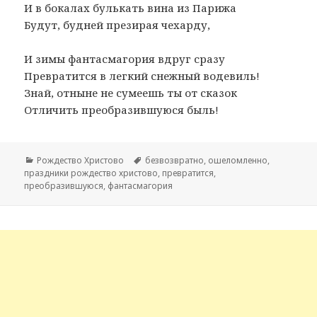
И в бокалах булькать вина из Парижа
Будут, будней презирая чехарду,
И зимы фантасмагория вдруг сразу
Превратится в легкий снежный водевиль!
Знай, отныне не сумеешь ты от сказок
Отличить преобразившуюся быль!
Рубрики
Рождество Христово
Метки
безвозвратно
,
ошеломленно
,
праздники рождество христово
,
превратится
,
преобразившуюся
,
фантасмагория