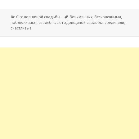
Рубрики
С годовщиной свадьбы
Метки
безымянных
,
бесконечными
,
поблескивают
,
свадебные с годовщиной свадьбы
,
соединили
,
счастливые