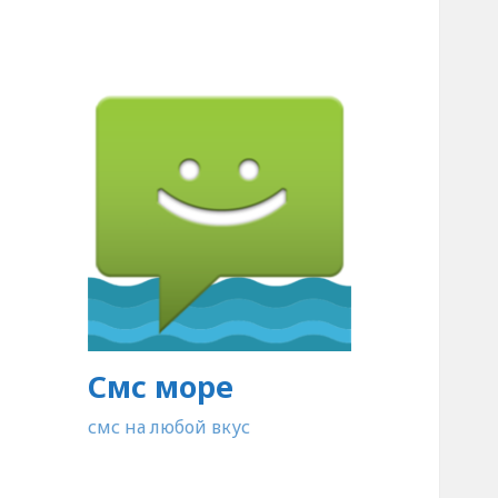
Смс море
смс на любой вкус