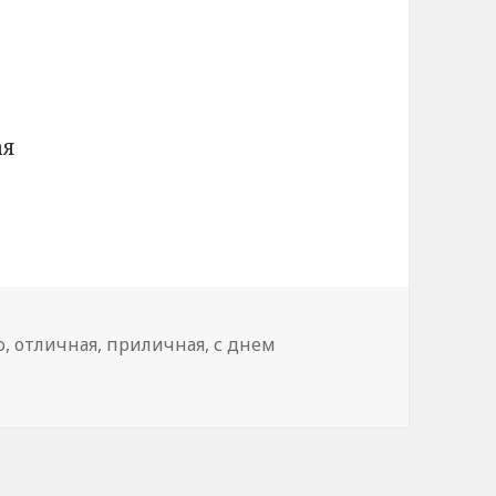
ая
о
,
отличная
,
приличная
,
с днем