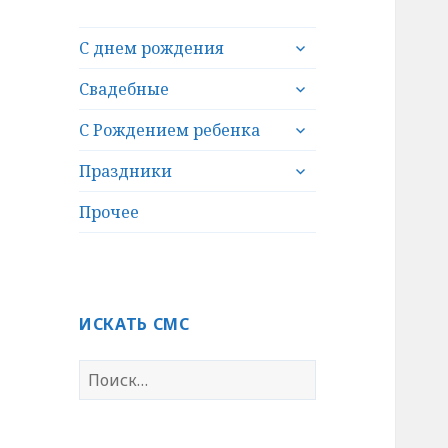
раскрыть
С днем рождения
дочернее
раскрыть
меню
Свадебные
дочернее
раскрыть
меню
С Рождением ребенка
дочернее
раскрыть
меню
Праздники
дочернее
меню
Прочее
ИСКАТЬ СМС
Н
а
й
т