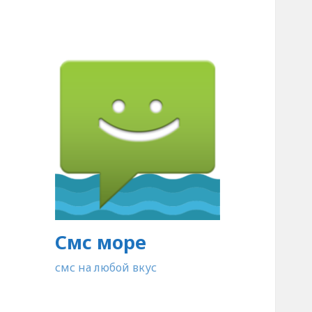
Смс море
смс на любой вкус