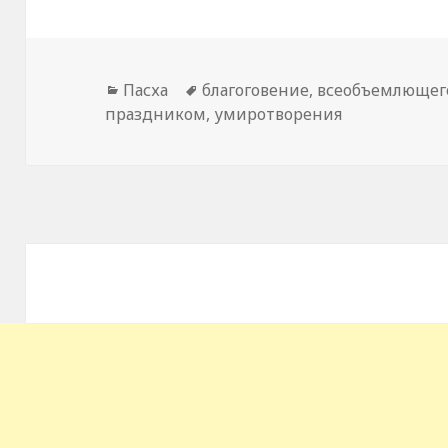
Рубрики
Пасха
Метки
благоговение
,
всеобъемлющег
праздником
,
умиротворения