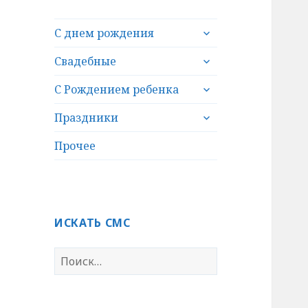
раскрыть
С днем рождения
дочернее
раскрыть
меню
Свадебные
дочернее
раскрыть
меню
С Рождением ребенка
дочернее
раскрыть
меню
Праздники
дочернее
меню
Прочее
ИСКАТЬ СМС
Н
а
й
т