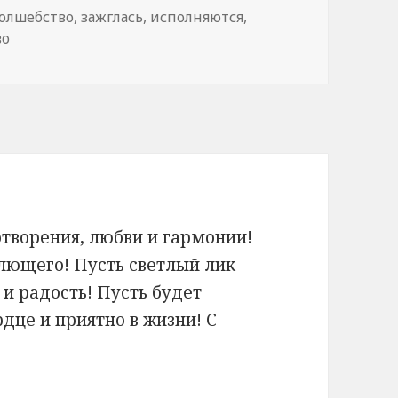
олшебство
,
зажглась
,
исполняются
,
во
творения, любви и гармонии!
лющего! Пусть светлый лик
и радость! Пусть будет
дце и приятно в жизни! С