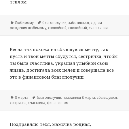
теплом.
Рубрики
Любимому
Метки
благополучии
,
заботишься
,
с днем
рождения любимому
,
спокойной
,
спокойный
,
счастливая
Весна так похожа на сбывшуюся мечту, так
пусть и твои мечты сбудутся, сестричка, чтобы
ты была счастлива, украшая улыбкой свою
жизнь, достигала всех целей и совершала все
это в финансовом благополучии.
Рубрики
8 марта
Метки
благополучии
,
праздники 8 марта
,
сбывшуюся
,
сестричка
,
счастлива
,
финансовом
Поздравляю тебя, мамочка родная,