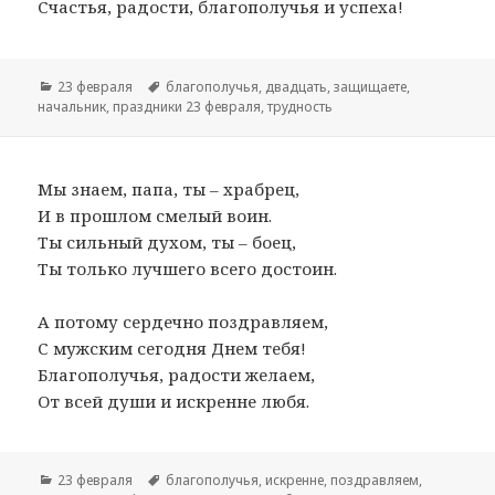
Счастья, радости, благополучья и успеха!
Рубрики
23 февраля
Метки
благополучья
,
двадцать
,
защищаете
,
начальник
,
праздники 23 февраля
,
трудность
Мы знаем, папа, ты – храбрец,
И в прошлом смелый воин.
Ты сильный духом, ты – боец,
Ты только лучшего всего достоин.
А потому сердечно поздравляем,
С мужским сегодня Днем тебя!
Благополучья, радости желаем,
От всей души и искренне любя.
Рубрики
23 февраля
Метки
благополучья
,
искренне
,
поздравляем
,