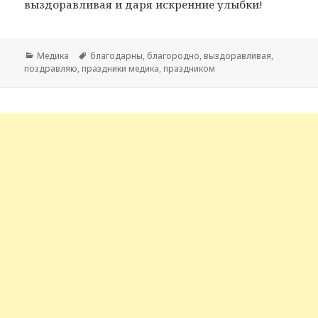
выздоравливая и даря искренние улыбки!
Рубрики
Медика
Метки
благодарны
,
благородно
,
выздоравливая
,
поздравляю
,
праздники медика
,
праздником