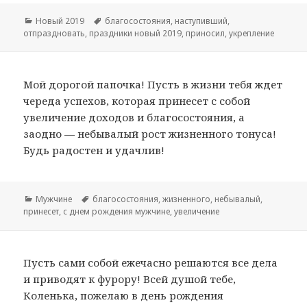
Рубрики
Новый 2019
Метки
благосостояния
,
наступивший
,
отпраздновать
,
праздники новый 2019
,
приносил
,
укрепление
Мой дорогой папочка! Пусть в жизни тебя ждет
череда успехов, которая принесет с собой
увеличение доходов и благосостояния, а
заодно — небывалый рост жизненного тонуса!
Будь радостен и удачлив!
Рубрики
Мужчине
Метки
благосостояния
,
жизненного
,
небывалый
,
принесет
,
с днем рождения мужчине
,
увеличение
Пусть сами собой ежечасно решаются все дела
и приводят к фурору! Всей душой тебе,
Коленька, пожелаю в день рождения