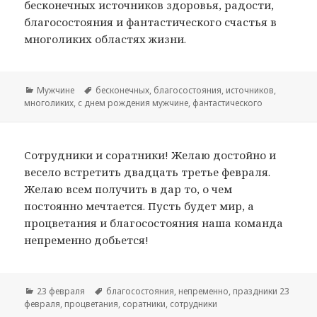
бесконечных источников здоровья, радости,
благосостояния и фантастического счастья в
многоликих областях жизни.
Рубрики
Мужчине
Метки
бесконечных
,
благосостояния
,
источников
,
многоликих
,
с днем рождения мужчине
,
фантастического
Сотрудники и соратники! Желаю достойно и
весело встретить двадцать третье февраля.
Желаю всем получить в дар то, о чем
постоянно мечтается. Пусть будет мир, а
процветания и благосостояния наша команда
непременно добьется!
Рубрики
23 февраля
Метки
благосостояния
,
непременно
,
праздники 23
февраля
,
процветания
,
соратники
,
сотрудники