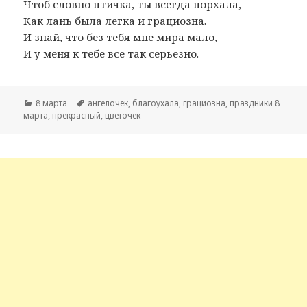
Чтоб словно птичка, ты всегда порхала,
Как лань была легка и грациозна.
И знай, что без тебя мне мира мало,
И у меня к тебе все так серьезно.
Рубрики
8 марта
Метки
ангелочек
,
благоухала
,
грациозна
,
праздники 8
марта
,
прекрасный
,
цветочек