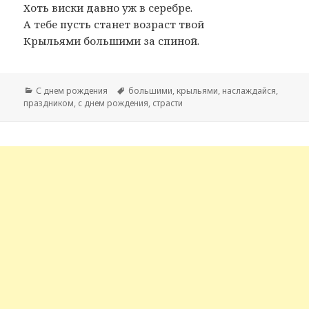
Хоть виски давно уж в серебре.
А тебе пусть станет возраст твой
Крыльями большими за спиной.
Рубрики
С днем рождения
Метки
большими
,
крыльями
,
наслаждайся
,
праздником
,
с днем рождения
,
страсти