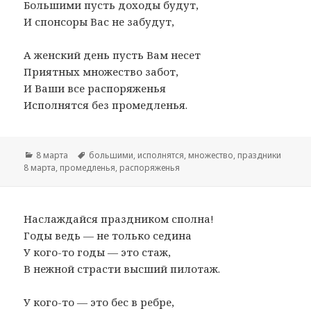
Большими пусть доходы будут,
И спонсоры Вас не забудут,
А женский день пусть Вам несет
Приятных множество забот,
И Ваши все распоряженья
Исполнятся без промедленья.
Рубрики
8 марта
Метки
большими
,
исполнятся
,
множество
,
праздники
8 марта
,
промедленья
,
распоряженья
Наслаждайся праздником сполна!
Годы ведь — не только седина
У кого-то годы — это стаж,
В нежной страсти высший пилотаж.
У кого-то — это бес в ребре,