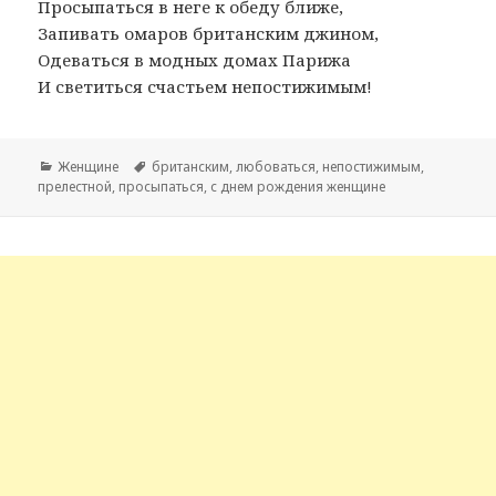
Просыпаться в неге к обеду ближе,
Запивать омаров британским джином,
Одеваться в модных домах Парижа
И светиться счастьем непостижимым!
Рубрики
Женщине
Метки
британским
,
любоваться
,
непостижимым
,
прелестной
,
просыпаться
,
с днем рождения женщине