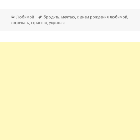
Рубрики
Любимой
Метки
бродить
,
мечтаю
,
с днем рождения любимой
,
согревать
,
страстно
,
укрывая