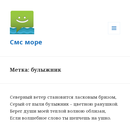
МЕНЮ
Смс море
И
ВИДЖЕТЫ
Метка: булыжник
Северный ветер становится ласковым бризом,
Серый от пыли булыжник – цветною ракушкой.
Берег души моей теплой волною облизан,
Если волшебное слово ты шепчешь на ушко.