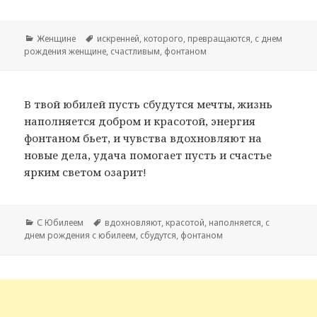
Рубрики
Женщине
Метки
искренней
,
которого
,
превращаются
,
с днем
рождения женщине
,
счастливым
,
фонтаном
В твой юбилей пусть сбудутся мечты, жизнь
наполняется добром и красотой, энергия
фонтаном бьет, и чувства вдохновляют на
новые дела, удача помогает пусть и счастье
ярким светом озарит!
Рубрики
С Юбилеем
Метки
вдохновляют
,
красотой
,
наполняется
,
с
днем рождения с юбилеем
,
сбудутся
,
фонтаном