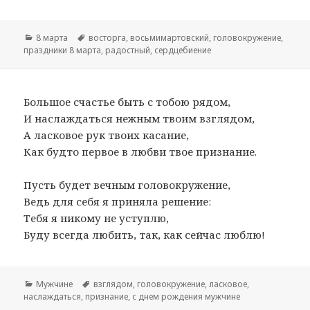
Рубрики
8 марта
Метки
восторга
,
восьмимартовский
,
головокружение
,
праздники 8 марта
,
радостный
,
сердцебиение
Большое счастье быть с тобою рядом,
И наслаждаться нежным твоим взглядом,
А ласковое рук твоих касание,
Как будто первое в любви твое признание.
Пусть будет вечным головокружение,
Ведь для себя я приняла решение:
Тебя я никому не уступлю,
Буду всегда любить, так, как сейчас люблю!
Рубрики
Мужчине
Метки
взглядом
,
головокружение
,
ласковое
,
наслаждаться
,
признание
,
с днем рождения мужчине