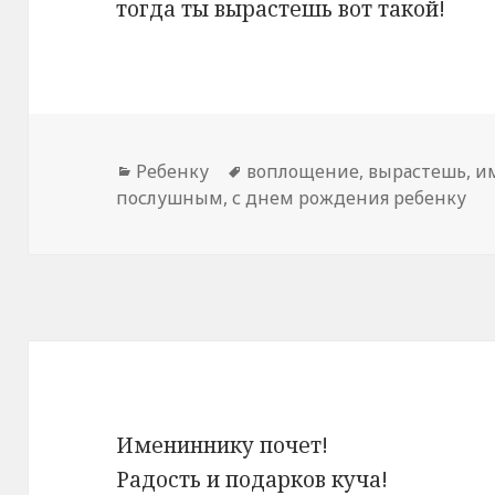
тогда ты вырастешь вот такой!
Рубрики
Ребенку
Метки
воплощение
,
вырастешь
,
и
послушным
,
с днем рождения ребенку
Имениннику почет!
Радость и подарков куча!