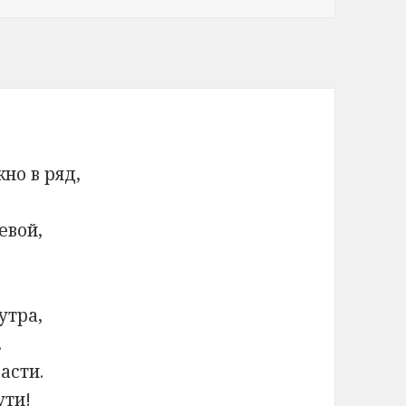
но в ряд,
евой,
утра,
.
асти.
ути!