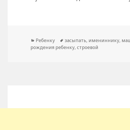
Рубрики
Ребенку
Метки
засыпать
,
имениннику
,
ма
рождения ребенку
,
строевой