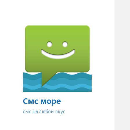
Смс море
смс на любой вкус