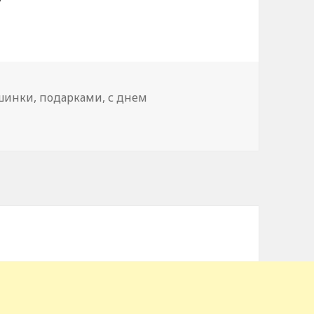
шинки
,
подарками
,
с днем