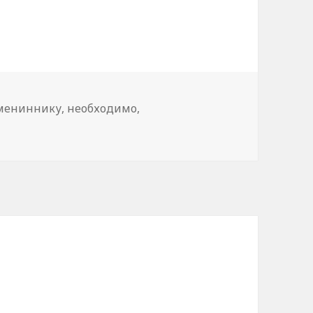
мениннику
,
необходимо
,