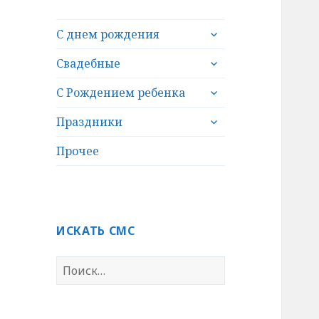
раскрыть
С днем рождения
дочернее
раскрыть
меню
Свадебные
дочернее
раскрыть
меню
С Рождением ребенка
дочернее
раскрыть
меню
Праздники
дочернее
меню
Прочее
ИСКАТЬ СМС
Н
а
й
т