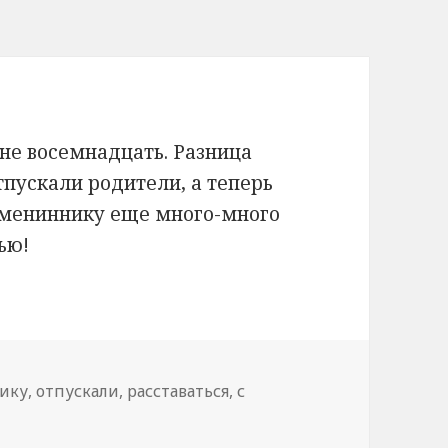
 не восемнадцать. Разница
тпускали родители, а теперь
имениннику еще много-много
ью!
ику
,
отпускали
,
расставаться
,
с