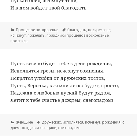
Пускай обид исчезнут тени,
И в дом войдет твой благодать.
Рубрики
Прощеное воскресенье
Метки
благодать
,
воскресенье
,
исчезнут
,
пожелать
,
праздники прощеное воскресенье
,
проснись
Пусть весело будет тебе в день рождения,
Исполнятся грезы, исчезнут сомнения,
Искрятся улыбки от дружеских тостов,
Пусть, Верочка, в жизни легко будет, просто,
Надежда с любовью пускай будут рядом,
Летит к тебе счастье дождем, снегопадом!
Рубрики
Женщине
Метки
дружеских
,
исполнятся
,
исчезнут
,
рождения
,
с
днем рождения женщине
,
снегопадом