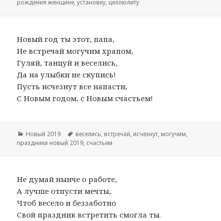
рождения женщине
,
установку
,
целлюлиту
Новый год ты этот, папа,
Не встречай могучим храпом,
Гуляй, танцуй и веселись,
Да на улыбки не скупись!
Пусть исчезнут все напасти,
С Новым годом, с Новым счастьем!
Рубрики
Новый 2019
Метки
веселись
,
встречай
,
исчезнут
,
могучим
,
праздники новый 2019
,
счастьем
Не думай нынче о работе,
А лучше отпусти мечты,
Чтоб весело и беззаботно
Свой праздник встретить смогла ты.