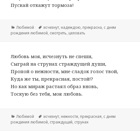
Пускай откажут тормоза!
Рубрики
Любимой
Метки
исчезнут
,
надеждою
,
прекрасна
,
с днем
рождения любимой
,
смотреть
,
целовать
Любовь моя, исчезнуть не спеши,
Сыграй на струнах страждущей души,
Пропой о нежности, мне сладок голос твой,
Куда же ты, прекрасная, постой!?
Но как мираж растаял образ вновь,
Тоскую без тебя, моя любовь.
Рубрики
Любимой
Метки
исчезнут
,
нежности
,
прекрасная
,
с днем
рождения любимой
,
страждущей
,
струнах