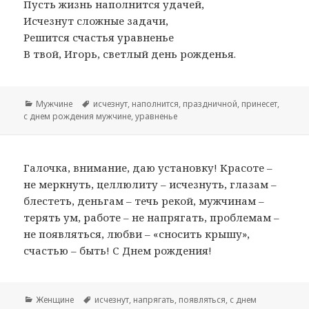
Пусть жизнь наполнится удачей,
Исчезнут сложные задачи,
Решится счастья уравненье
В твой, Игорь, светлый день рожденья.
Рубрики
Мужчине
Метки
исчезнут
,
наполнится
,
праздничной
,
принесет
,
с днем рождения мужчине
,
уравненье
Галочка, внимание, даю установку! Красоте –
не меркнуть, целлюлиту – исчезнуть, глазам –
блестеть, деньгам – течь рекой, мужчинам –
терять ум, работе – не напрягать, проблемам –
не появляться, любви – «сносить крышу»,
счастью – быть! С Днем рождения!
Рубрики
Женщине
Метки
исчезнут
,
напрягать
,
появляться
,
с днем