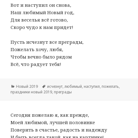
Вот и наступил он снова,
Наш любимый Новый год,
Для веселья всё готово,
Скоро чудо к нам придет!
Пусть исчезнут все преграды,
Пожелать хочу, любя,
Чтобы вечно было рядом
Всё, что радует тебя!
Рубрики
Новый 2019
Метки
исчезнут
,
любимый
,
наступил
,
пожелать
,
праздники новый 2019
,
преграды
Сегодня пожелаю я, как прежде,
Моей любимой, лучшей половинке
Поверить в счастье, радость и надежду
И быть всегда такой, как на картинке!