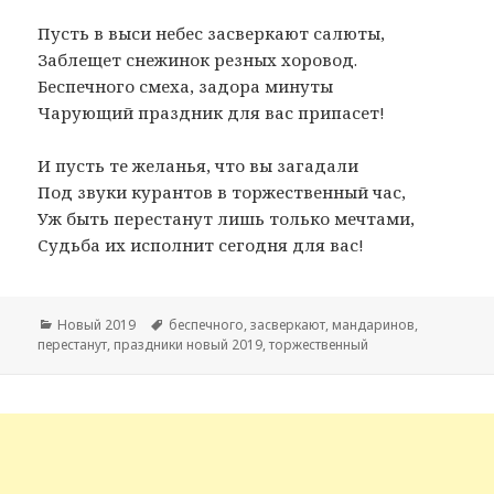
Пусть в выси небес засверкают салюты,
Заблещет снежинок резных хоровод.
Беспечного смеха, задора минуты
Чарующий праздник для вас припасет!
И пусть те желанья, что вы загадали
Под звуки курантов в торжественный час,
Уж быть перестанут лишь только мечтами,
Судьба их исполнит сегодня для вас!
Рубрики
Новый 2019
Метки
беспечного
,
засверкают
,
мандаринов
,
перестанут
,
праздники новый 2019
,
торжественный