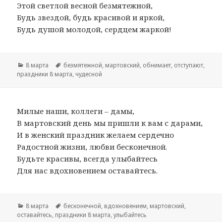
Этой светлой весной безмятежной,
Будь звездой, будь красивой и яркой,
Будь душой молодой, сердцем жаркой!
Рубрики
8 марта
Метки
безмятежной
,
мартовский
,
обнимает
,
отступают
,
праздники 8 марта
,
чудесной
Милые наши, коллеги – дамы,
В мартовский день мы пришли к вам с дарами,
И в женский праздник желаем сердечно
Радостной жизни, любви бесконечной.
Будьте красивы, всегда улыбайтесь
Для нас вдохновением оставайтесь.
Рубрики
8 марта
Метки
бесконечной
,
вдохновением
,
мартовский
,
оставайтесь
,
праздники 8 марта
,
улыбайтесь