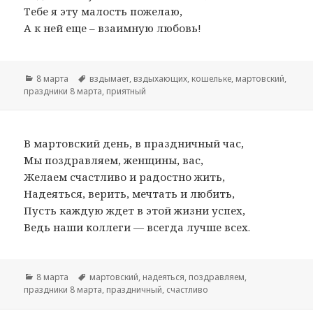
Тебе я эту малость пожелаю,
А к ней еще – взаимную любовь!
Рубрики
8 марта
Метки
вздымает
,
вздыхающих
,
кошельке
,
мартовский
,
праздники 8 марта
,
приятный
В мартовский день, в праздничный час,
Мы поздравляем, женщины, вас,
Желаем счастливо и радостно жить,
Надеяться, верить, мечтать и любить,
Пусть каждую ждет в этой жизни успех,
Ведь наши коллеги — всегда лучше всех.
Рубрики
8 марта
Метки
мартовский
,
надеяться
,
поздравляем
,
праздники 8 марта
,
праздничный
,
счастливо