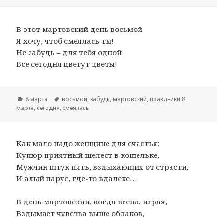
В этот мартовский день восьмой
Я хочу, чтоб смеялась ты!
Не забудь – для тебя одной
Все сегодня цветут цветы!
Рубрики
8 марта
Метки
восьмой
,
забудь
,
мартовский
,
праздники 8
марта
,
сегодня
,
смеялась
Как мало надо женщине для счастья:
Купюр приятный шелест в кошельке,
Мужчин штук пять, вздыхающих от страсти,
И алый парус, где-то вдалеке…
В день мартовский, когда весна, играя,
Вздымает чувства выше облаков,