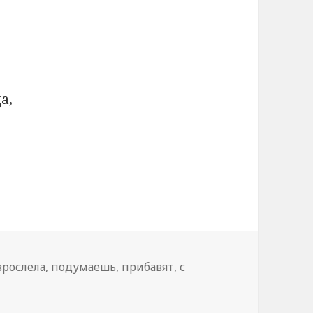
а,
зрослела
,
подумаешь
,
прибавят
,
с