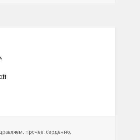
,
ой
дравляем
,
прочее
,
сердечно
,