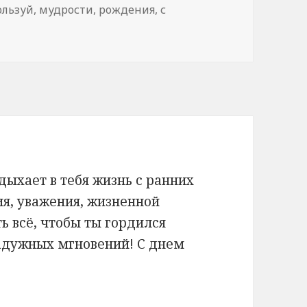
ользуй
,
мудрости
,
рождения
,
с
дыхает в тебя жизнь с ранних
ия, уважения, жизненной
ь всё, чтобы ты гордился
радужных мгновений! С днем