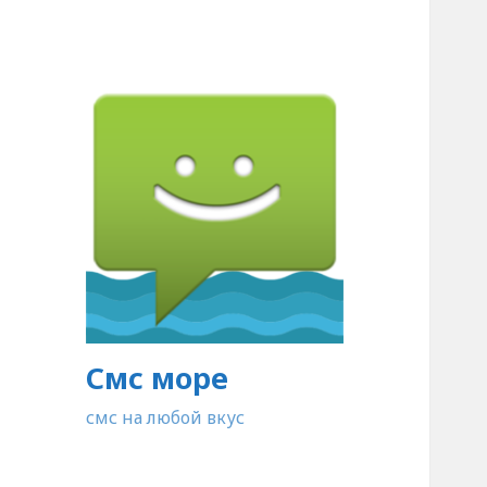
Смс море
смс на любой вкус