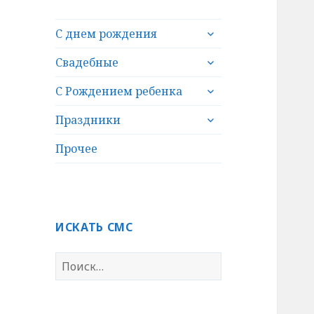
раскрыть
С днем рождения
дочернее
раскрыть
меню
Свадебные
дочернее
раскрыть
меню
С Рождением ребенка
дочернее
раскрыть
меню
Праздники
дочернее
меню
Прочее
ИСКАТЬ СМС
Н
а
й
т