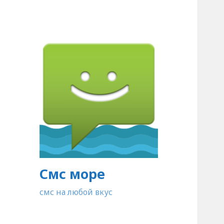
Смс море
смс на любой вкус