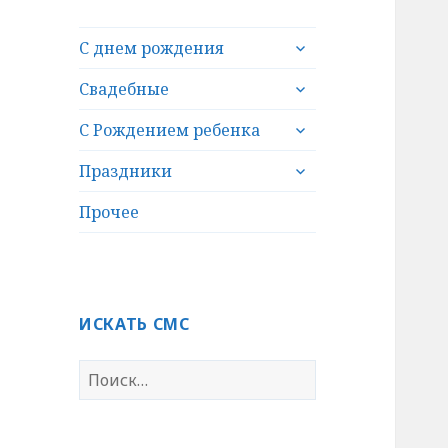
раскрыть
С днем рождения
дочернее
раскрыть
меню
Свадебные
дочернее
раскрыть
меню
С Рождением ребенка
дочернее
раскрыть
меню
Праздники
дочернее
меню
Прочее
ИСКАТЬ СМС
Н
а
й
т