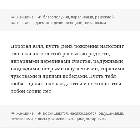
Рубрики
Женщине
Метки
благополучия
,
переливами
,
радужной
,
расцветает
,
с днем рождения женщине
,
шикарными
Дорогая Юля, пусть день рождения наполнит
твою жизнь золотой россыпью радости,
янтарными переливами счастья, радужными
надеждами, острыми ощущениями, горячими
чувствами и яркими победами. Пусть тебя
любят, ценят, наслаждаются и восхищаются
тобой сотню лет!
Рубрики
Женщине
Метки
восхищаются
,
наслаждаются
,
ощущениями
,
переливами
,
с днем рождения женщине
,
янтарными