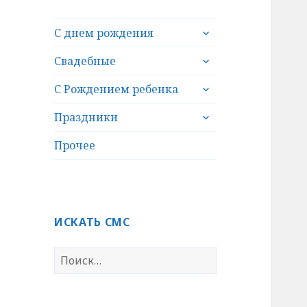
раскрыть
С днем рождения
дочернее
раскрыть
меню
Свадебные
дочернее
раскрыть
меню
С Рождением ребенка
дочернее
раскрыть
меню
Праздники
дочернее
меню
Прочее
ИСКАТЬ СМС
Н
а
й
т