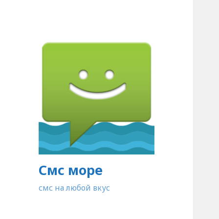
Смс море
смс на любой вкус