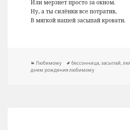
Или мерзнет просто за окном.
Ну, а ты силёнки все потратив,
В мягкой нашей засыпай кровати.
Рубрики
Любимому
Метки
бессонница
,
засыпай
,
лю
днем рождения любимому