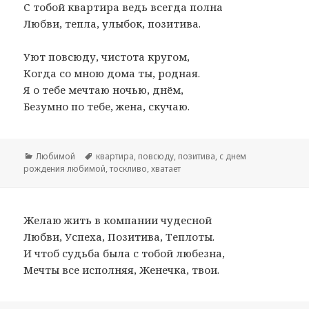
С тобой квартира ведь всегда полна
Любви, тепла, улыбок, позитива.
Уют повсюду, чистота кругом,
Когда со мною дома ты, родная.
Я о тебе мечтаю ночью, днём,
Безумно по тебе, жена, скучаю.
Рубрики
Любимой
Метки
квартира
,
повсюду
,
позитива
,
с днем
рождения любимой
,
тоскливо
,
хватает
Желаю жить в компании чудесной
Любви, Успеха, Позитива, Теплоты.
И чтоб судьба была с тобой любезна,
Мечты все исполняя, Женечка, твои.