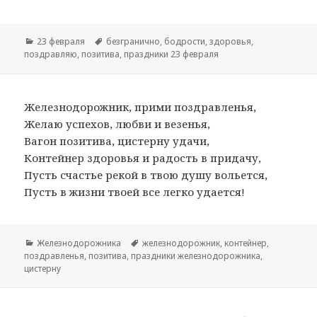
Рубрики
23 февраля
Метки
безгранично
,
бодрости
,
здоровья
,
поздравляю
,
позитива
,
праздники 23 февраля
Железнодорожник, прими поздравленья,
Желаю успехов, любви и везенья,
Вагон позитива, цистерну удачи,
Контейнер здоровья и радость в придачу,
Пусть счастье рекой в твою душу вольется,
Пусть в жизни твоей все легко удается!
Рубрики
Железнодорожника
Метки
железнодорожник
,
контейнер
,
поздравленья
,
позитива
,
праздники железнодорожника
,
цистерну