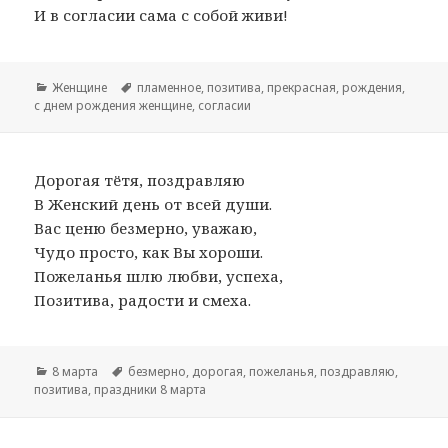
И в согласии сама с собой живи!
Рубрики
Женщине
Метки
пламенное
,
позитива
,
прекрасная
,
рождения
,
с днем рождения женщине
,
согласии
Дорогая тётя, поздравляю
В Женский день от всей души.
Вас ценю безмерно, уважаю,
Чудо просто, как Вы хороши.
Пожеланья шлю любви, успеха,
Позитива, радости и смеха.
Рубрики
8 марта
Метки
безмерно
,
дорогая
,
пожеланья
,
поздравляю
,
позитива
,
праздники 8 марта