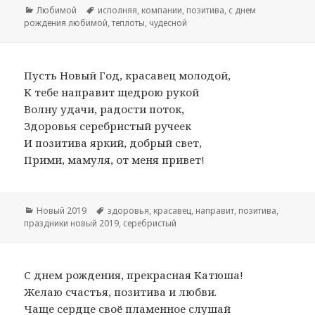
Рубрики
Любимой
Метки
исполняя
,
компании
,
позитива
,
с днем
рождения любимой
,
теплоты
,
чудесной
Пусть Новый Год, красавец молодой,
К тебе направит щедрою рукой
Волну удачи, радости поток,
Здоровья серебристый ручеек
И позитива яркий, добрый свет,
Прими, мамуля, от меня привет!
Рубрики
Новый 2019
Метки
здоровья
,
красавец
,
направит
,
позитива
,
праздники новый 2019
,
серебристый
С днем рождения, прекрасная Катюша!
Желаю счастья, позитива и любви.
Чаще сердце своё пламенное слушай