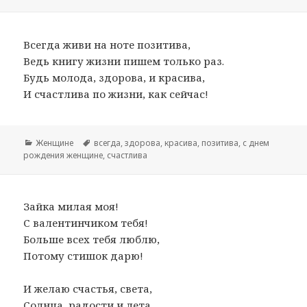
Всегда живи на ноте позитива,
Ведь книгу жизни пишем только раз.
Будь молода, здорова, и красива,
И счастлива по жизни, как сейчас!
Рубрики
Женщине
Метки
всегда
,
здорова
,
красива
,
позитива
,
с днем
рождения женщине
,
счастлива
Зайка милая моя!
С валентинчиком тебя!
Больше всех тебя люблю,
Потому стишок дарю!
И желаю счастья, света,
Солнца, радости и лета,