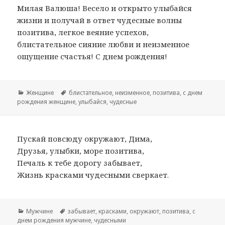
Милая Валюша! Весело и открыто улыбайся
жизни и получай в ответ чудесные волны
позитива, легкое веяние успехов,
блистательное сияние любви и неизменное
ощущение счастья! С днем рождения!
Рубрики
Женщине
Метки
блистательное
,
неизменное
,
позитива
,
с днем
рождения женщине
,
улыбайся
,
чудесные
Пускай повсюду окружают, Дима,
Друзья, улыбки, море позитива,
Печаль к тебе дорогу забывает,
Жизнь красками чудесными сверкает.
Рубрики
Мужчине
Метки
забывает
,
красками
,
окружают
,
позитива
,
с
днем рождения мужчине
,
чудесными