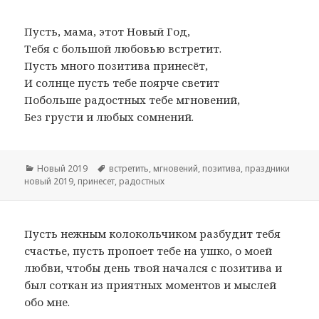
Пусть, мама, этот Новый Год,
Тебя с большой любовью встретит.
Пусть много позитива принесёт,
И солнце пусть тебе поярче светит
Побольше радостных тебе мгновений,
Без грусти и любых сомнений.
Рубрики
Новый 2019
Метки
встретить
,
мгновений
,
позитива
,
праздники
новый 2019
,
принесет
,
радостных
Пусть нежным колокольчиком разбудит тебя
счастье, пусть пропоет тебе на ушко, о моей
любви, чтобы день твой начался с позитива и
был соткан из приятных моментов и мыслей
обо мне.