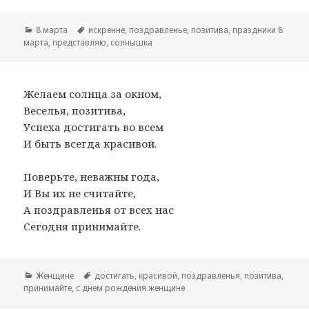
Рубрики
8 марта
Метки
искренне
,
поздравленье
,
позитива
,
праздники 8
марта
,
представляю
,
солнышка
Желаем солнца за окном,
Веселья, позитива,
Успеха достигать во всем
И быть всегда красивой.
Поверьте, неважны года,
И Вы их не считайте,
А поздравленья от всех нас
Сегодня принимайте.
Рубрики
Женщине
Метки
достигать
,
красивой
,
поздравленья
,
позитива
,
принимайте
,
с днем рождения женщине