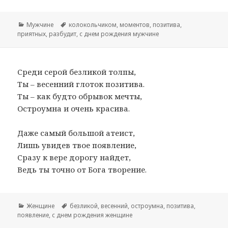
Рубрики
Мужчине
Метки
колокольчиком
,
моментов
,
позитива
,
приятных
,
разбудит
,
с днем рождения мужчине
Среди серой безликой толпы,
Ты – весенний глоток позитива.
Ты – как будто обрывок мечты,
Остроумна и очень красива.
Даже самый большой атеист,
Лишь увидев твое появление,
Сразу к вере дорогу найдет,
Ведь ты точно от Бога творение.
Рубрики
Женщине
Метки
безликой
,
весенний
,
остроумна
,
позитива
,
появление
,
с днем рождения женщине