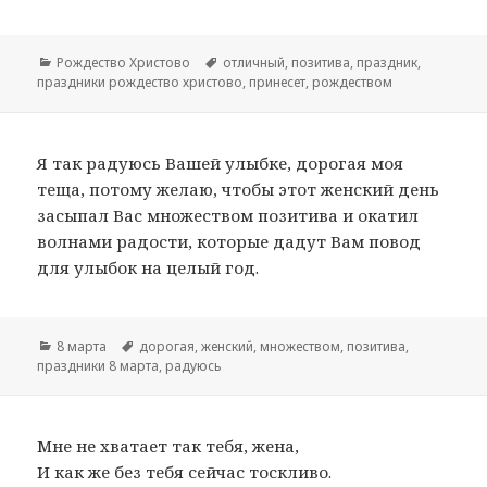
Рубрики
Рождество Христово
Метки
отличный
,
позитива
,
праздник
,
праздники рождество христово
,
принесет
,
рождеством
Я так радуюсь Вашей улыбке, дорогая моя
теща, потому желаю, чтобы этот женский день
засыпал Вас множеством позитива и окатил
волнами радости, которые дадут Вам повод
для улыбок на целый год.
Рубрики
8 марта
Метки
дорогая
,
женский
,
множеством
,
позитива
,
праздники 8 марта
,
радуюсь
Мне не хватает так тебя, жена,
И как же без тебя сейчас тоскливо.