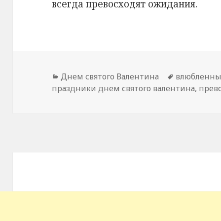
всегда превосходят ожидания.
Рубрики
Днем святого Валентина
Метки
влюбленн
праздники днем святого валентина
,
прев