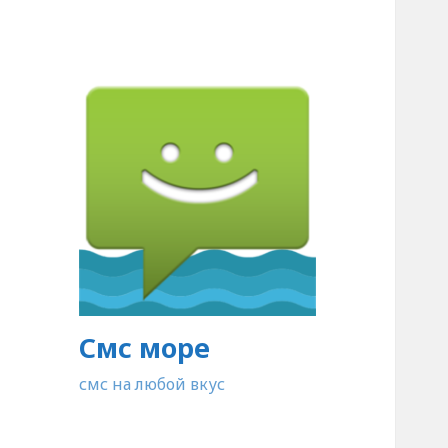
Смс море
смс на любой вкус