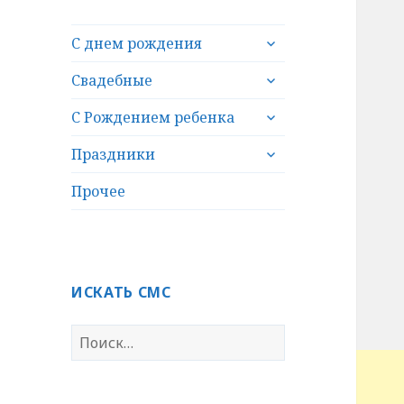
раскрыть
С днем рождения
дочернее
раскрыть
меню
Свадебные
дочернее
раскрыть
меню
С Рождением ребенка
дочернее
раскрыть
меню
Праздники
дочернее
меню
Прочее
ИСКАТЬ СМС
Н
а
й
т