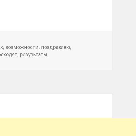
ых
,
возможности
,
поздравляю
,
осходят
,
результаты