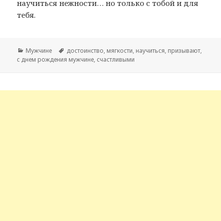
научиться нежности… но только с тобой и для
тебя.
Рубрики
Мужчине
Метки
достоинство
,
мягкости
,
научиться
,
призывают
,
с днем рождения мужчине
,
счастливыми