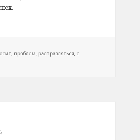
спех.
осит
,
проблем
,
расправляться
,
с
,