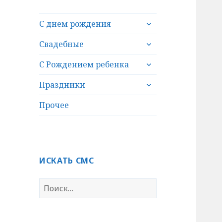
раскрыть
С днем рождения
дочернее
раскрыть
меню
Свадебные
дочернее
раскрыть
меню
С Рождением ребенка
дочернее
раскрыть
меню
Праздники
дочернее
меню
Прочее
ИСКАТЬ СМС
Н
а
й
т