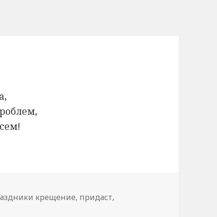
а,
проблем,
всем!
аздники крещение
,
придаст
,