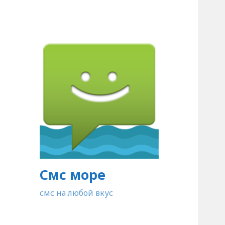
Смс море
смс на любой вкус