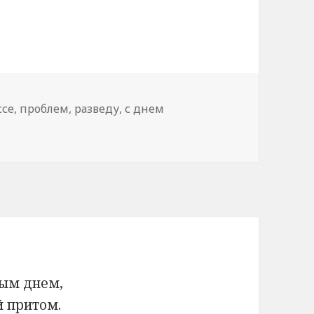
ссе
,
проблем
,
разведу
,
с днем
ым днем,
й притом.