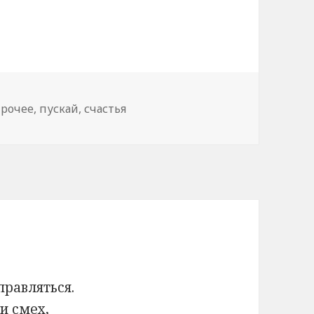
прочее
,
пускай
,
счастья
правляться.
и смех,