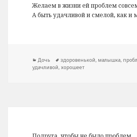
Желаем в жизни ей проблем совсем
А быть удачливой и смелой, как и 
Рубрики
Дочь
Метки
здоровенькой
,
малышка
,
проб
удачливой
,
хорошеет
Подруга, чтобы не было проблем,