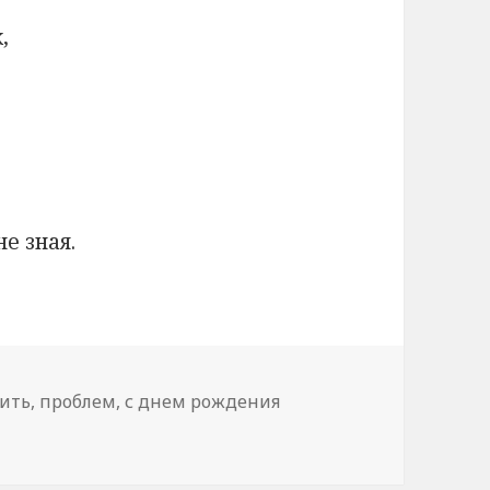
,
е зная.
рить
,
проблем
,
с днем рождения