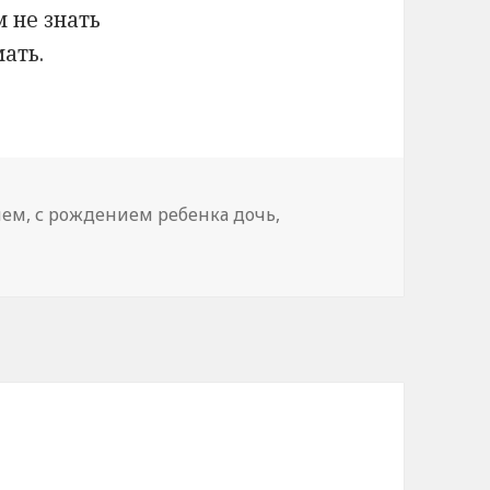
 не знать
мать.
лем
,
с рождением ребенка дочь
,