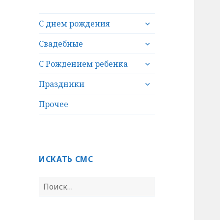
раскрыть
С днем рождения
дочернее
раскрыть
меню
Свадебные
дочернее
раскрыть
меню
С Рождением ребенка
дочернее
раскрыть
меню
Праздники
дочернее
меню
Прочее
ИСКАТЬ СМС
Н
а
й
т