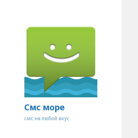
Смс море
смс на любой вкус