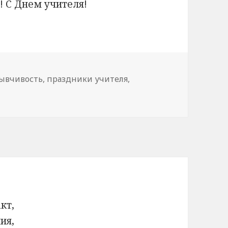
! С Днем учителя!
ывчивость
,
праздники учителя
,
кт,
ия,