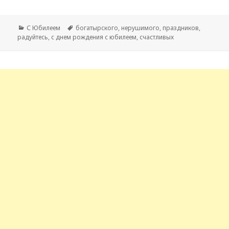
Рубрики
С Юбилеем
Метки
богатырского
,
нерушимого
,
праздников
,
радуйтесь
,
с днем рождения с юбилеем
,
счастливых