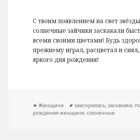
С твоим появлением на свет звёзды
солнечные зайчики заскакали быст
всеми своими цветами! Будь здоро
прежнему играл, расцветал и сиял,
яркого дня рождения!
Рубрики
Женщине
Метки
заискрилась
,
заскакали
,
п
рождения женщине
,
солнечные