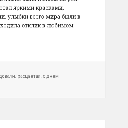
етал яркими красками,
и, улыбки всего мира были в
находила отклик в любимом
довали
,
расцветал
,
с днем