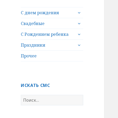
раскрыть
С днем рождения
дочернее
раскрыть
меню
Свадебные
дочернее
раскрыть
меню
С Рождением ребенка
дочернее
раскрыть
меню
Праздники
дочернее
меню
Прочее
ИСКАТЬ СМС
Н
а
й
т