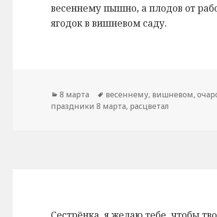
весеннему пышно, а плодов от раб
ягодок в вишневом саду.
Рубрики
8 марта
Метки
весеннему
,
вишневом
,
очар
праздники 8 марта
,
расцветал
Сестрёнка, я желаю тебе, чтобы тв