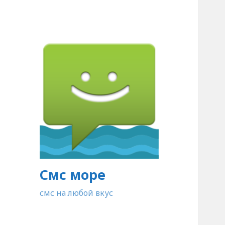
Смс море
смс на любой вкус