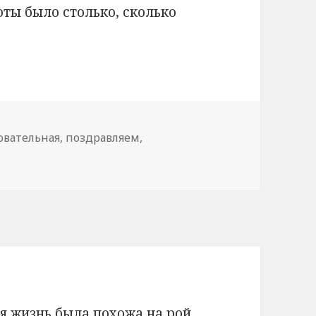
оты было столько, сколько
овательная
,
поздравляем
,
оя жизнь была похожа на рой