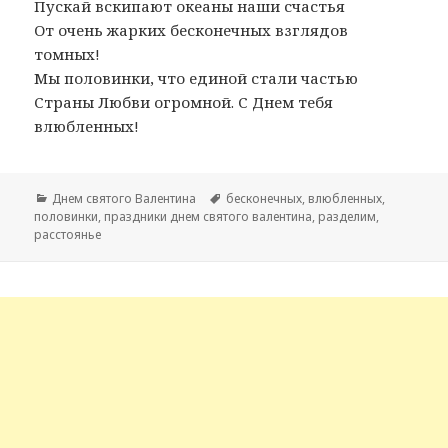
Пускай вскипают океаны наши счастья
От очень жарких бесконечных взглядов
томных!
Мы половинки, что единой стали частью
Страны Любви огромной. С Днем тебя
влюбленных!
Рубрики
Днем святого Валентина
Метки
бесконечных
,
влюбленных
,
половинки
,
праздники днем святого валентина
,
разделим
,
расстоянье