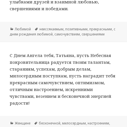
улыбками друзей и взаимной любовью,
свершениями и победами.
Рубрики
Любимой
Метки
неиссякаемым
,
позитивными
,
прекрасными
,
с
днем рождения любимой
,
самочувствием
,
свершениями
С Днем Ангела тебя, Татьяна, пусть Небесная
покровительница радуется твоим талантам,
стараниям, успехам, добрым делам,
милосердным поступкам, пусть наградит тебя
прекрасным самочувствием, оптимизмом,
отличным настроением, искренними
чувствами, везением и бесконечной энергией
радости!
Рубрики
Женщине
Метки
бесконечной
,
милосердным
,
настроением
,