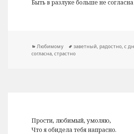
Быть в разлуке больше не согласна
Рубрики
Любимому
Метки
заветный
,
радостно
,
с д
согласна
,
страстно
Прости, любимый, умоляю,
Что я обидела тебя напрасно.