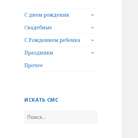
раскрыть
С днем рождения
дочернее
раскрыть
меню
Свадебные
дочернее
раскрыть
меню
С Рождением ребенка
дочернее
раскрыть
меню
Праздники
дочернее
меню
Прочее
ИСКАТЬ СМС
Н
а
й
т