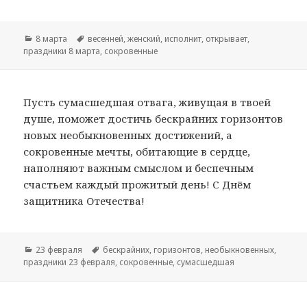
Рубрики
8 марта
Метки
весенней
,
женский
,
исполнит
,
открывает
,
праздники 8 марта
,
сокровенные
Пусть сумасшедшая отвага, живущая в твоей
душе, поможет достичь бескрайних горизонтов
новых необыкновенных достижений, а
сокровенные мечты, обитающие в сердце,
наполняют важным смыслом и беспечным
счастьем каждый прожитый день! С Днём
защитника Отечества!
Рубрики
23 февраля
Метки
бескрайних
,
горизонтов
,
необыкновенных
,
праздники 23 февраля
,
сокровенные
,
сумасшедшая