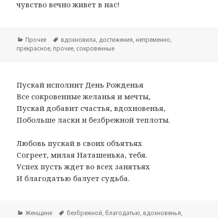
чувство вечно живет в нас!
Рубрики
Прочее
Метки
вдохновила
,
достижения
,
непременно
,
прекрасное
,
прочее
,
сокровенные
Пускай исполнит День Рожденья
Все сокровенные желанья и мечты,
Пускай добавит счастья, вдохновенья,
Побольше ласки и безбрежной теплоты.
Любовь пускай в своих объятьях
Согреет, милая Наташенька, тебя.
Успех пусть ждет во всех занятьях
И благодатью балует судьба.
Рубрики
Женщине
Метки
безбрежной
,
благодатью
,
вдохновенья
,