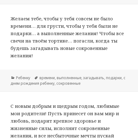
Желаем тебе, чтобы у тебя совсем не было
времени… для грусти, чтобы у тебя были не
подарки… а выполненные желания! Чтобы все
свечи на твоём тортике… погасли, когда ты
будешь загадывать новые сокровенные
желания!
Рубрики
Ребенку
Метки
времени
,
выполненные
,
загадывать
,
подарки
,
с
днем рождения ребенку
,
сокровенные
С новым добрым и щедрым годом, любимые
мои родители! Пусть принесет он вам мир и
любовь, подарит крепкое здоровье и
жизненные силы, исполнит сокровенные
желания, и все несбыточные мечты пускай