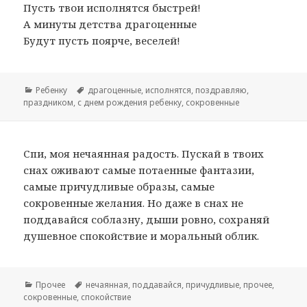
Пусть твои исполнятся быстрей!
А минуты детства драгоценные
Будут пусть поярче, веселей!
Рубрики
Ребенку
Метки
драгоценные
,
исполнятся
,
поздравляю
,
праздником
,
с днем рождения ребенку
,
сокровенные
Спи, моя нечаянная радость. Пускай в твоих
снах оживают самые потаенные фантазии,
самые причудливые образы, самые
сокровенные желания. Но даже в снах не
поддавайся соблазну, дыши ровно, сохраняй
душевное спокойствие и моральный облик.
Рубрики
Прочее
Метки
нечаянная
,
поддавайся
,
причудливые
,
прочее
,
сокровенные
,
спокойствие