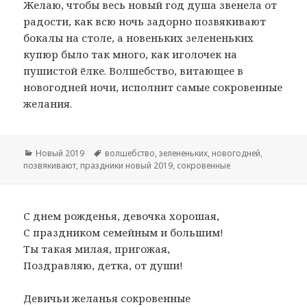
Желаю, чтобы весь новый год душа звенела от
радости, как всю ночь задорно позвякивают
бокалы на столе, а новеньких зелененьких
купюр было так много, как иголочек на
пушистой ёлке. Волшебство, витающее в
новогодней ночи, исполнит самые сокровенные
желания.
Рубрики
Новый 2019
Метки
волшебство
,
зелененьких
,
новогодней
,
позвякивают
,
праздники новый 2019
,
сокровенные
С днем рожденья, девочка хорошая,
С праздником семейным и большим!
Ты такая милая, пригожая,
Поздравляю, детка, от души!
Девичьи желанья сокровенные