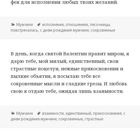
фея для исполнения любых твоих желаний.
Рубрики
Мужчине
Метки
исполнения
,
отношениях
,
песочницы
,
повстречалась
,
с днем рождения мужчине
,
сокровенные
В день, когда святой Валентин правит миром, я
дарю тебе, мой милый, единственный, свои
страстные поцелуи, нежные прикосновения и
пылкие объятия, я посылаю тебе все
сокровенные мысли и сладкие грезы. И любовь
свою я отдаю тебе, ожидая лишь взаимности.
Рубрики
Мужчине
Метки
взаимности
,
единственный
,
прикосновения
,
с
днем рождения мужчине
,
сокровенные
,
страстные