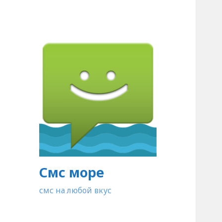
Смс море
смс на любой вкус