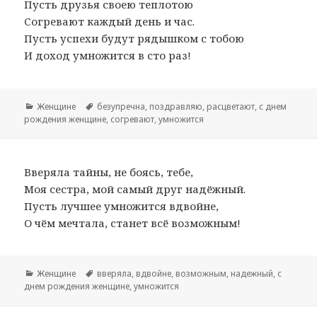
Пусть друзья своею теплотою
Согревают каждый день и час.
Пусть успехи будут рядышком с тобою
И доход умножится в сто раз!
Рубрики
Женщине
Метки
безупречна
,
поздравляю
,
расцветают
,
с днем
рождения женщине
,
согревают
,
умножится
Вверяла тайны, не боясь, тебе,
Моя сестра, мой самый друг надёжный.
Пусть лучшее умножится вдвойне,
О чём мечтала, станет всё возможным!
Рубрики
Женщине
Метки
вверяла
,
вдвойне
,
возможным
,
надежный
,
с
днем рождения женщине
,
умножится