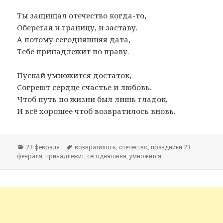
Ты защищал отечество когда-то,
Оберегая и границу, и заставу.
А потому сегодняшняя дата,
Тебе принадлежит по праву.
Пускай умножится достаток,
Согреют сердце счастье и любовь.
Чтоб путь по жизни был лишь гладок,
И всё хорошее чтоб возвратилось вновь.
Рубрики
23 февраля
Метки
возвратилось
,
отечество
,
праздники 23
февраля
,
принадлежит
,
сегодняшняя
,
умножится