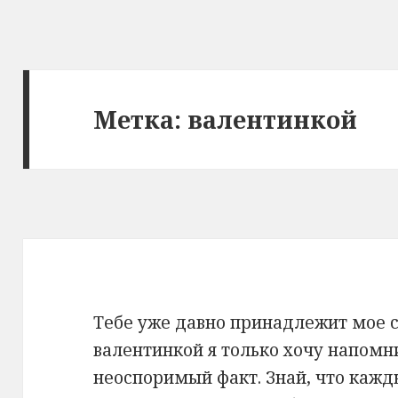
Метка: валентинкой
Тебе уже давно принадлежит мое с
валентинкой я только хочу напомни
неоспоримый факт. Знай, что кажд