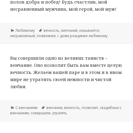
полон добра и побед! Будь счастлив, мой
несравненный мужчина, мой герой, мой муж!
Рубрики
Любимому
Метки
вечность
,
мечтаний
,
называется
,
несравненный
,
появления
,
с днем рождения любимому
Вы совершили одно из великих таинств –
венчание. Оно позволит быть вам вместе целую
вечность. Желаем вашей паре и в этом и в ином
мире не утратить своей нежности и чистой
любви.
Рубрики
С венчанием
Метки
венчание
,
вечность
,
позволит
,
свадебные с
венчанием
,
совершили
,
утратить