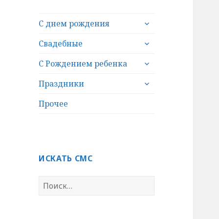
раскрыть
С днем рождения
дочернее
раскрыть
меню
Свадебные
дочернее
раскрыть
меню
С Рождением ребенка
дочернее
раскрыть
меню
Праздники
дочернее
меню
Прочее
ИСКАТЬ СМС
Н
а
й
т