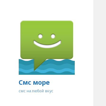
Смс море
смс на любой вкус