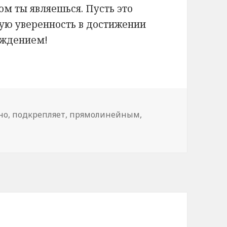
м ты являешься. Пусть это
ую уверенность в достижении
ождением!
но
,
подкрепляет
,
прямолинейным
,