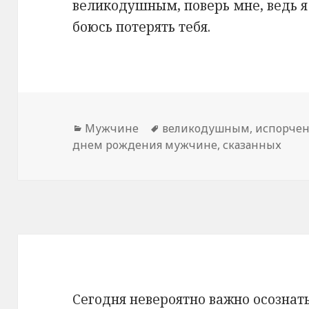
великодушным, поверь мне, ведь я
боюсь потерять тебя.
Рубрики
Мужчине
Метки
великодушным
,
испорче
днем рождения мужчине
,
сказанных
Сегодня невероятно важно осознат