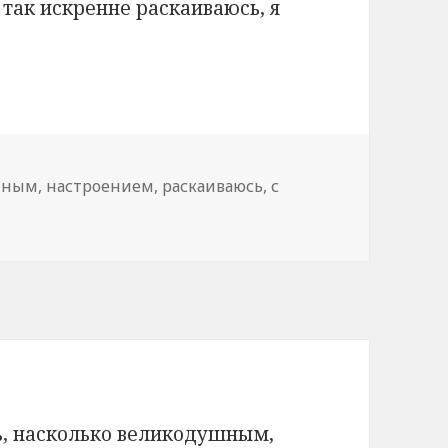
 так искренне раскаиваюсь, я
нным
,
настроением
,
раскаиваюсь
,
с
ь, насколько великодушным,