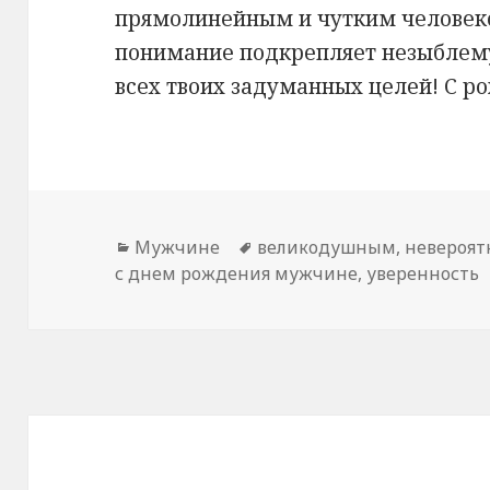
прямолинейным и чутким человеко
понимание подкрепляет незыблем
всех твоих задуманных целей! С р
Рубрики
Мужчине
Метки
великодушным
,
невероят
с днем рождения мужчине
,
уверенность